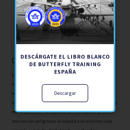
residuos.
Innovación tecnológica:
Se promueve el uso
de herramientas digitales para la gestión y
documentación de mercancías peligrosas,
además de nuevas tecnologías que refuerzan la
seguridad y la eficiencia operativa.
DESCÁRGATE EL LIBRO BLANCO
Conclusión
DE BUTTERFLY TRAINING
ESPAÑA
La 66ª edición del DGR de la IATA introduce cambios
significativos que reflejan la evolución de las
Descargar
normativas de seguridad, los requisitos
reglamentarios y los avances tecnológicos. Con estas
modificaciones, la industria del transporte aéreo de
mercancías peligrosas se adapta a un entorno cada