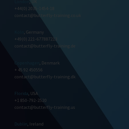
London
, UK
+44(0) 2035-1454-18
contact@butterfly-training.co.uk
Köln
, Germany
+49(0) 221-677887213
contact@butterfly-training.de
Copenhagen
, Denmark
+ 45 92 450556
contact@butterfly-training.dk
Florida
, USA
+1 850-792-2520
contact@butterfly-training.us
Dublin
, Ireland