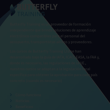
Butterfly Training es un proveedor de formación
independiente que brinda soluciones de aprendizaje
electrónico compatibles para el personal del
aeropuerto, transportistas aéreos y proveedores.
Los cursos de Butterfly Training Ltd se han
desarrollado bajo la guía de IATA, ICAO, EASA, la FAA y,
donde es necesario, las regulaciones de la UE.,
nuestros cursos se adaptan a la legislación local
específica para obtener la aprobación para cada país
concreto (cuando es necesario)
Cómo funciona
Noticias
Beneficios