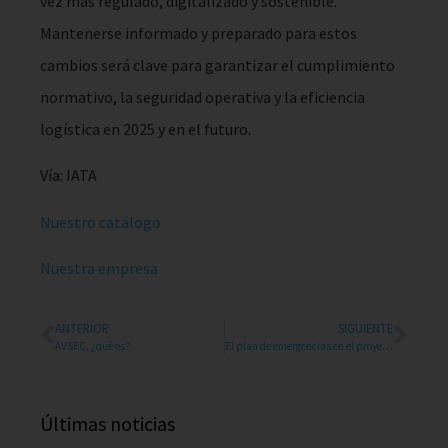
vez más regulado, digitalizado y sostenible.
Mantenerse informado y preparado para estos
cambios será clave para garantizar el cumplimiento
normativo, la seguridad operativa y la eficiencia
logística en 2025 y en el futuro.
Vía: IATA
Nuestro catálogo
Nuestra empresa
ANTERIOR
SIGUIENTE
AVSEC, ¿qué es?
El plan de emergencias en el proyecto AVSAF
Últimas noticias