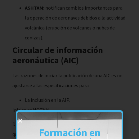
ASHTAM:
notifican cambios importantes para
la operación de aeronaves debidos a la actividad
volcánica (erupción de volcanes o nubes de
cenizas).
Circular de información
aeronáutica (AIC)
Las razones de iniciar la publicación de una AIC es no
ajustarse a las especificaciones para:
La inclusión en la AIP.
Iniciar un NOTAM.
Dicho de otro modo, una AIC contiene información
Formación en
que no puede incluirse en las categorías anteriores.