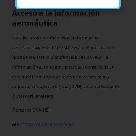
Acceso a la información
aeronáutica
Los distintos documentos de información
aeronáutica que se han visto serán muy útiles a la
hora de realizar la planificación de un vuelo. La
información aeronáutica puede ser consultada en
distintos formatos y a través de diversos canales:
impresa, en soporte digital (DVD), telemáticamente
(Internet), etcétera.
Portal de ENAIRE:
AIP:
https://ais.enaire.es/aip/