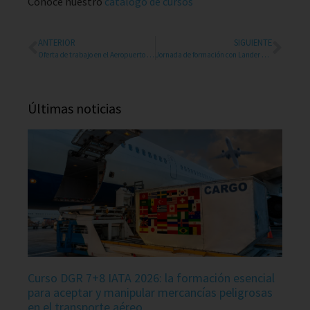
Conoce nuestro
catálogo de cursos
ANTERIOR
SIGUIENTE
Oferta de trabajo en el Aeropuerto de Madrid
Jornada de formación con Lander Training Solutions
Últimas noticias
Curso DGR 7+8 IATA 2026: la formación esencial
para aceptar y manipular mercancías peligrosas
en el transporte aéreo