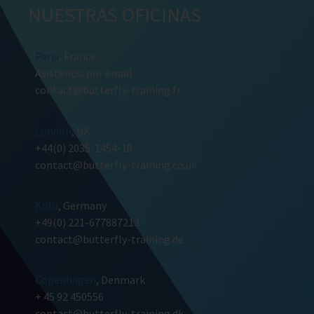
NUESTRAS OFICINAS
Paris
, France
Asistencia por email
contact@butterfly-training.fr
London
, UK
+44(0) 2035-1454-18
contact@butterfly-training.co.uk
Köln
, Germany
+49(0) 221-677887213
contact@butterfly-training.de
Copenhagen
, Denmark
+ 45 92 450556
contact@butterfly-training.dk