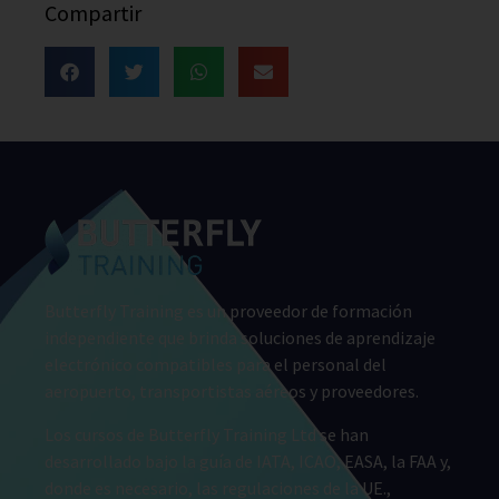
Compartir
Butterfly Training es un proveedor de formación
independiente que brinda soluciones de aprendizaje
electrónico compatibles para el personal del
aeropuerto, transportistas aéreos y proveedores.
Los cursos de Butterfly Training Ltd se han
desarrollado bajo la guía de IATA, ICAO, EASA, la FAA y,
donde es necesario, las regulaciones de la UE.,