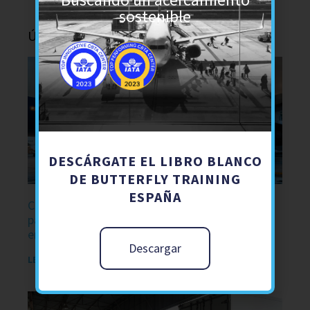
sostenible
Últimas noticias
DESCÁRGATE EL LIBRO BLANCO
DE BUTTERFLY TRAINING
ESPAÑA
Curso DGR 7+8 IATA 2026: la formación esencial
para aceptar y manipular mercancías peligrosas
en el transporte aéreo
Descargar
LEER MÁS »