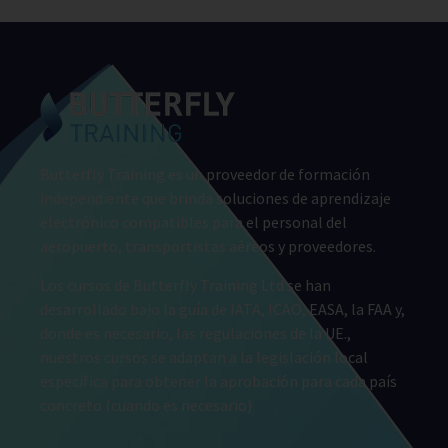
Butterfly Training es un proveedor de formación
independiente que brinda soluciones de aprendizaje
electrónico compatibles para el personal del
aeropuerto, transportistas aéreos y proveedores.
Los cursos de Butterfly Training Ltd se han
desarrollado bajo la guía de IATA, ICAO, EASA, la FAA y,
donde es necesario, las regulaciones de la UE.,
nuestros cursos se adaptan a la legislación local
específica para obtener la aprobación para cada país
concreto (cuando es necesario)