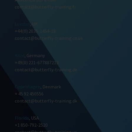
contact@butterfly-training.fr
London
, UK
+44(0) 2035-1454-18
contact@butterfly-training.co.uk
Köln
, Germany
+49(0) 221-677887213
contact@butterfly-training.de
Copenhagen
, Denmark
+ 45 92 450556
contact@butterfly-training.dk
Florida
, USA
+1 850-792-2520