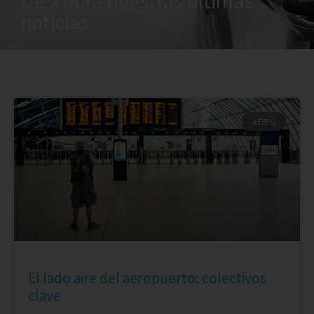
Descubra nuestras últimas
noticias
AÉREO
El lado aire del aeropuerto: colectivos
clave