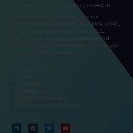
aeropuerto, transportistas aéreos y proveedores.
Los cursos de Butterfly Training Ltd se han
desarrollado bajo la guía de IATA, ICAO, EASA, la FAA y,
donde es necesario, las regulaciones de la UE.,
nuestros cursos se adaptan a la legislación local
específica para obtener la aprobación para cada país
concreto (cuando es necesario)
Cómo funciona
Noticias
Beneficios
Certificaciones
CBTA Center Excellence
Plataforma para otros países