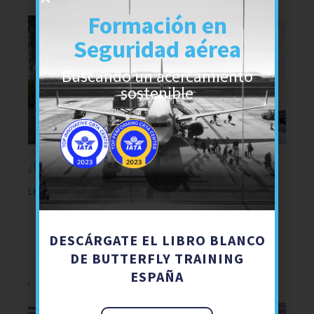
Formación en
Seguridad aérea
Buscando un acercamiento
sostenible
¿Qué ventajas ofrece el curso ADR 1.3 online?
LEER MÁS »
DESCÁRGATE EL LIBRO BLANCO
DE BUTTERFLY TRAINING
ESPAÑA