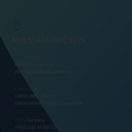
NUESTRAS OFICINAS
Paris
, France
Asistencia por email
contact@butterfly-training.fr
London
, UK
+44(0) 2035-1454-18
contact@butterfly-training.co.uk
Köln
, Germany
+49(0) 221-677887213