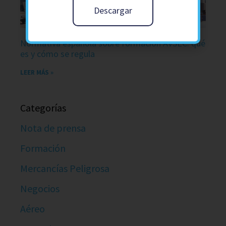
Descargar
Normativa española sobre formación AVSEC: qué
es y cómo se regula
LEER MÁS »
Categorías
Nota de prensa
Formación
Mercancías Peligrosa
Negocios
Aéreo