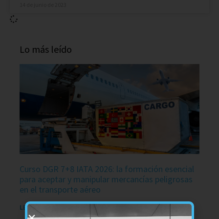
14 de junio de 2023
Lo más leído
Curso DGR 7+8 IATA 2026: la formación esencial
para aceptar y manipular mercancías peligrosas
en el transporte aéreo
LEER MÁS »