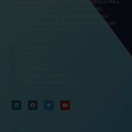
desarrollado bajo la guía de IATA, ICAO, EASA, la FAA y,
donde es necesario, las regulaciones de la UE.,
nuestros cursos se adaptan a la legislación local
específica para obtener la aprobación para cada país
concreto (cuando es necesario)
Cómo funciona
Noticias
Beneficios
Certificaciones
CBTA Center Excellence
Plataforma para otros países