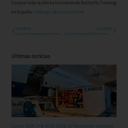
Conoce toda la oferta formativa de Butterfly Training
en España:
Catálogo de cursos online.
ANTERIOR
SIGUIENTE
¿Conoces las nueve clases de mercancías peligrosas IATA?
La familiarización AVSAF en aeropuertos
Últimas noticias
Curso DGR 7+8 IATA 2026: la formación esencial