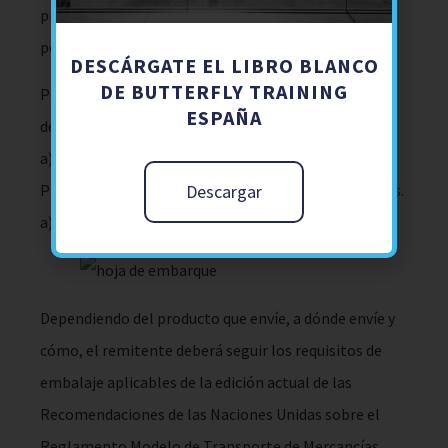
pilas y baterías de litio recargables y no recargables,
por ejemplo;
DESCÁRGATE EL LIBRO BLANCO
DE BUTTERFLY TRAINING
Pequeñas cantidades de pilas y baterías de metal Li y
ESPAÑA
de iones de litio.
a). Disposición especial, Capítulo 3.3, 188 (a), (b), etc.
Pilas y baterías de litio cuando se instalan en equipos.
Descargar
a). Disposición Especial Capítulo 3.3, 188 (e), etc.
Dependiendo del producto que envíe, a dónde envíe y
cómo, el remitente deberá seguir los requisitos de
embalaje aplicables de la edición actual de las
Recomendaciones de las Naciones Unidas sobre el
Reglamento Modelo de Transporte de Mercancías