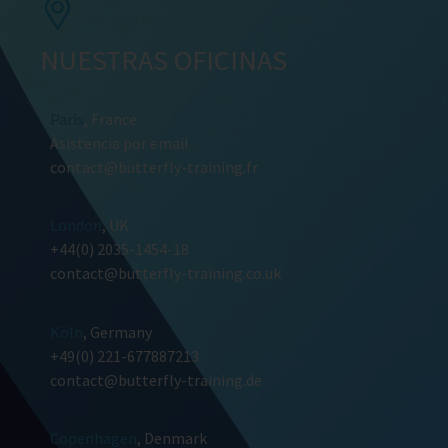
NUESTRAS OFICINAS
Paris
, France
Asistencia por email
contact@butterfly-training.fr
London
, UK
+44(0) 2035-1454-18
contact@butterfly-training.co.uk
Köln
, Germany
+49(0) 221-677887213
contact@butterfly-training.de
Copenhagen
, Denmark