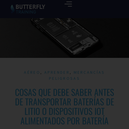
AÉREO
,
APRENDER
,
MERCANCÍAS
PELIGROSAS
COSAS QUE DEBE SABER ANTES
DE TRANSPORTAR BATERÍAS DE
LITIO O DISPOSITIVOS IOT
ALIMENTADOS POR BATERÍA